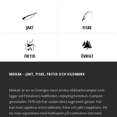
JAKT
FISKE
FRITID
ÖVRIGT
MIEKAK - JAKT, FISKE, FRITID OCH VILDMARK
Miekak är en av Sveriges mest anrika vildmarkscamper som
ligger vid Piteälvens källflöden i Arjeplog Kommun. Campen
grundades 1970 och har sedan dess tagit emot gäster. Här
kan man uppleva orörd vildmark, fiske och jakt i toppklass. Hit
tar man sig enklast med helikopter på sommaren och med