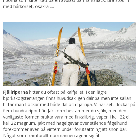
riporna som sitter tätt på en avblåst barmarksfläck. Bra stöd in
med hårkorset, osäkra…..
Fjällriporna
hittar du oftast på kalfjället. I den lägre
björkskogsterrängen finns huvudsakligen dalripa men inte sällan
hittar man flockar med både dal och fjällripa. Vi har sett flockar på
flera hundra ripor här. Jaktform bestämmer du själv, men den
vanligaste formen brukar vara med finkalibrigt vapen i kal. 22 el.
kal. 22 magnum, jakt med hagelgevär över stående fågelhund
förekommer även på vintern under förutsättning att snön bär.
Något som framförallt norrmännen ägnar sig åt.