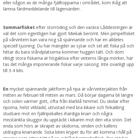
eller någon av de många fjälltopparna i området, kom ihåg att
lämna färdmeddelande till lägervärden .
Sommarfisket
efter storröding och den vackra Låddeöringen är
väl det som egentligen har gjort Miekak berömt. Men pimpelfisket
på vårvintern kan vara nog så spännande och har en alldeles
speciell tjusning. Du har mängder av sjöar och sel att fiska på och
hittar du bara ståndplatserna kommer huggen tätt. Och dom
riktigt stora fiskarna är högaktiva efter vinterns långa mörker, här
tas det många imponerande fiskar varje säsong. Inte ovanligt upp
till 3-4 kilo.
En
mycket spännande jaktform på ripa är vår/vinterjakten från
mitten av februari till mitten av mars. Då börjar dagarna bli längre
och solen värmer gott, ofta från klarblå himmel. Du skidar efter
riporna, helst vitklädd, utrustad med bra kikare och finkalibrig
studsare mot en fjällripekalles ihärdiga knarr och några
misstänkta skuggor du upptäckt i kikaren mot den vita snön. Det
enda som hörs är skrapet av skidorna, vinden och kallens
utdragna knarrande. Sista biten kryper du för att komma i håll på