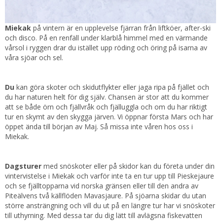
Miekak
på vintern är en upplevelse fjärran från liftköer, after-ski
och disco. På en renfäll under klarblå himmel med en värmande
vårsol i ryggen drar du istället upp röding och öring på isarna av
våra sjöar och sel.
Du
kan göra skoter och skidutflykter eller jaga ripa på fjället och
du har naturen helt för dig själv. Chansen är stor att du kommer
att se både örn och fjällvråk och fjälluggla och om du har riktigt
tur en skymt av den skygga järven. Vi öppnar första Mars och har
öppet ända till början av Maj. Så missa inte våren hos oss i
Miekak.
Dagsturer
med snöskoter eller på skidor kan du företa under din
vintervistelse i Miekak och varför inte ta en tur upp till Pieskejaure
och se fjälltopparna vid norska gränsen eller till den andra av
Piteälvens två källflöden Mavasjaure. På sjöarna skidar du utan
större ansträngning och vill du ut på en längre tur har vi snöskoter
till uthyrning. Med dessa tar du dig lätt till avlägsna fiskevatten