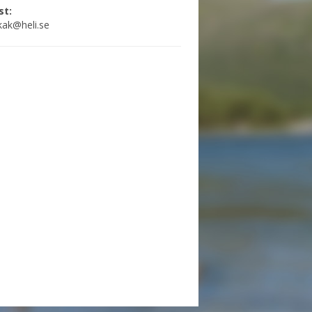
st:
ak@heli.se