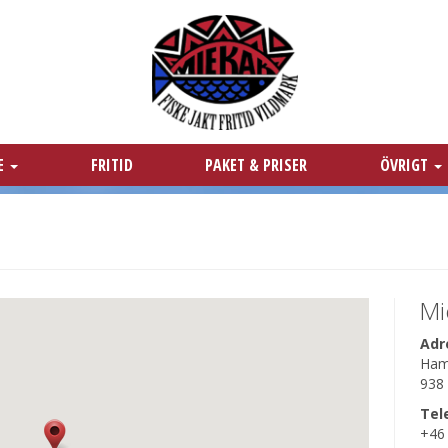
KE
FRITID
PAKET & PRISER
ÖVRIGT
Mi
Adr
Ham
938 
Tel
+46 