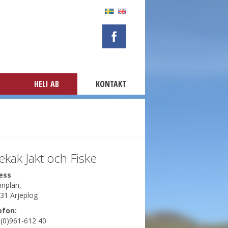
HELI AB
KONTAKT
ekak Jakt och Fiske
ess
nplan
,
31 Arjeplog
efon:
(0)961-612 40