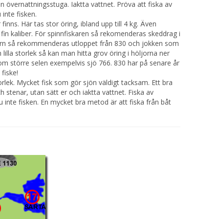
n övernattningsstuga. Iaktta vattnet. Pröva att fiska av
inte fisken.
inns. Här tas stor öring, ibland upp till 4 kg. Även
 fin kaliber. För spinnfiskaren så rekomenderas skeddrag i
arern så rekommenderas utloppet från 830 och jokken som
 lilla storlek så kan man hitta grov öring i höljorna ner
dom större selen exempelvis sjö 766. 830 har på senare år
 fiske!
orlek. Mycket fisk som gör sjön väldigt tacksam. Ett bra
ch stenar, utan sätt er och iaktta vattnet. Fiska av
inte fisken. En mycket bra metod är att fiska från båt