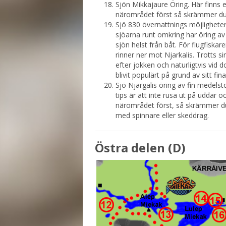
Sjön Mikkajaure Öring. Här finns e
närområdet först så skrämmer du 
Sjö 830 övernattnings möjligheter f
sjöarna runt omkring har öring av
sjön helst från båt. För flugfisk
rinner ner mot Njarkalis. Trotts sin
efter jokken och naturligtvis vid 
blivit populärt på grund av sitt fina
Sjö Njargalis öring av fin medelst
tips är att inte rusa ut på uddar o
närområdet först, så skrämmer du 
med spinnare eller skeddrag.
Östra delen (D)