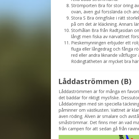
Strömporten Bra för stor öring ä
ovan, även gul forsslända och and
Stora S Bra öringfiske i rätt storl
på om det är kläckning. Annars lä
Storhålan Bra från Radtjasidan o
långt men fiska av närvattnet förs
Pieskemynningen erbjuder ett roligt
fluga eller långedrag och fånga rö
red eller andra liknande våtflugor 
Rödingtätheten är mycket bra här
Låddaströmmen (B)
Låddaströmmen är för många en favori
det bäddar för riktigt mysfiske. Dessut
Låddaöringen med sin speciella täckning
påminner om västkusten. Vattnet är klart 
även röding. Älven är smalare och avst
småströmmar. Det finns mer än vad man
från campen för att sedan gå från ravin