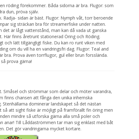
ven röding förekommer. Båda sidorna är bra. Flugor: som
ra dun, pröva själv.
ek. Radja- sidan är bäst. Flugor: Nymph våt, torr beroende
mpar sig sträckan bra för streamerfiske under natten.
m det är lågt vattenstånd, man kan då vada ut ganska
t. Här finns åretrunt stationerad Öring och Röding.
 och lätt tillgängligt fiske. Du kan ro runt viken med
ding om du vill ha en vandringsfri dag. Flugor: Teal and
är bra. Prova även torrflugor, gul eller brun forsslända.
 så prova gärna!
t. Småsel och strömmar som delar och möter varandra,
om finns chansen att fånga den unika inhemska
. Stenhällarna dominerar landskapet så det nästan
så att sight fiske är möjligt på framförallt fin öring men
ånden mindre så utforska gärna alla små poler och
 anar! Till Låddaströmmen tar man sig enklast med båt
en. Det gör vandringarna mycket kortare.