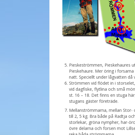
Pieskeströmmen, Pieskehaures utl
Pieskehaure. Mer öring i forsarna
natt. Speciellt under lågvatten då v
Strömmen vid flödet in i storselet,
vid dagfiske, flytlina och små mön
st. 16 – 18. Det finns en stuga här
stugans gäster företräde.
Mellanströmmarna, mellan Stor- oc
till 2, 5 kg. Bra både på Radtja oc
storlekar, gröna nympher, har-ör
övre delarna och forsen mot Lillse
reka båda strömmarna.