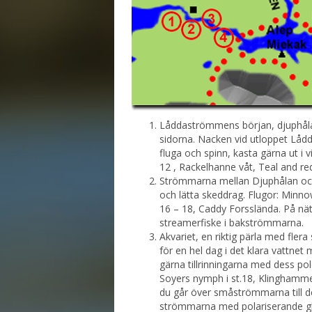
Låddaströmmens början, djuphålan 
sidorna. Nacken vid utloppet Lådd
fluga och spinn, kasta gärna ut i v
12 , Rackelhanne våt, Teal and red
Strömmarna mellan Djuphålan och 
och lätta skeddrag. Flugor: Minno
16 – 18, Caddy Forsslända. På nätt
streamerfiske i bakströmmarna.
Akvariet, en riktig pärla med fler
för en hel dag i det klara vattnet
gärna tillrinningarna med dess pole
Soyers nymph i st.18, Klinghammer
du går över småströmmarna till det 
strömmarna med polariserande gla