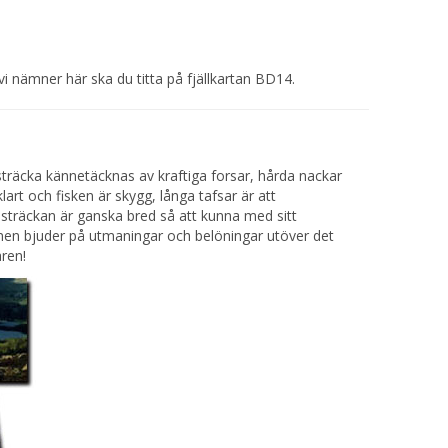
r vi nämner här ska du titta på fjällkartan BD14.
träcka kännetäcknas av kraftiga forsar, hårda nackar
lart och fisken är skygg, långa tafsar är att
sträckan är ganska bred så att kunna med sitt
men bjuder på utmaningar och belöningar utöver det
aren!