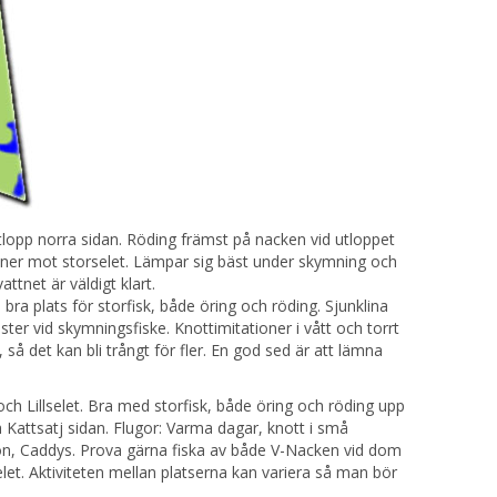
opp norra sidan. Röding främst på nacken vid utloppet
 ner mot storselet. Lämpar sig bäst under skymning och
attnet är väldigt klart.
 bra plats för storfisk, både öring och röding. Sjunklina
ster vid skymningsfiske. Knottimitationer i vått och torrt
, så det kan bli trångt för fler. En god sed är att lämna
h Lillselet. Bra med storfisk, både öring och röding upp
h Kattsatj sidan. Flugor: Varma dagar, knott i små
on, Caddys. Prova gärna fiska av både V-Nacken vid dom
let. Aktiviteten mellan platserna kan variera så man bör