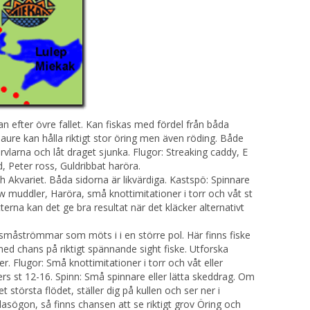
efter övre fallet. Kan fiskas med fördel från båda
aure kan hålla riktigt stor öring men även röding. Både
irvlarna och låt draget sjunka. Flugor: Streaking caddy, E
, Peter ross, Guldribbat haröra.
Akvariet. Båda sidorna är likvärdiga. Kastspö: Spinnare
w muddler, Haröra, små knottimitationer i torr och våt st
erna kan det ge bra resultat när det kläcker alternativt
a småströmmar som möts i i en större pol. Här finns fiske
 med chans på riktigt spännande sight fiske. Utforska
r. Flugor: Små knottimitationer i torr och våt eller
s st 12-16. Spinn: Små spinnare eller lätta skeddrag. Om
största flödet, ställer dig på kullen och ser ner i
sögon, så finns chansen att se riktigt grov Öring och