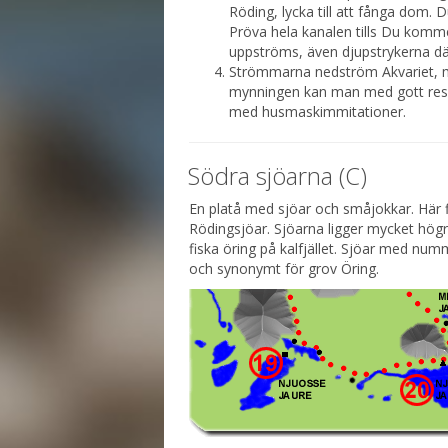
Röding, lycka till att fånga dom. 
Pröva hela kanalen tills Du kommer
uppströms, även djupstrykerna där
Strömmarna nedström Akvariet, m
mynningen kan man med gott resulta
med husmaskimmitationer.
Södra sjöarna (C)
En platå med sjöar och småjokkar. Här 
Rödingsjöar. Sjöarna ligger mycket högre
fiska öring på kalfjället. Sjöar med nu
och synonymt för grov Öring.