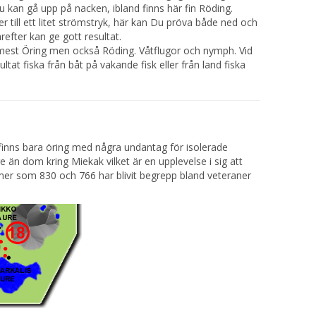
Du kan gå upp på nacken, ibland finns här fin Röding.
 till ett litet strömstryk, här kan Du pröva både ned och
efter kan ge gott resultat.
est Öring men också Röding. Våtflugor och nymph. Vid
t fiska från båt på vakande fisk eller från land fiska
finns bara öring med några undantag för isolerade
 än dom kring Miekak vilket är en upplevelse i sig att
mmer som 830 och 766 har blivit begrepp bland veteraner